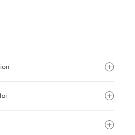
tion
ouverte.
loi
 Ne pas dépasser la dose journalière recommandée.
e alimentation variée, équilibrée et à un mode de vie
ée des jeunes enfants. Personnes sous traitement,