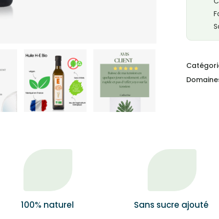
C
F
S
Catégori
Domaines
100% naturel
Sans sucre ajouté