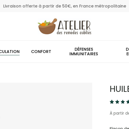
Livraison offerte à partir de 50€, en France métropolitaine
Panier
DÉFENSES
D
CULATION
CONFORT
IMMUNITAIRES
E
HUIL
Noté
11
5.00
À partir d
sur 5
basé
sur
Flacon de
notati