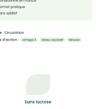
onditionné en France
ormat pratique
ans additif
e :
Circulation
 d’action :
omega 3
stress oxydatif
tension
Sans lactose