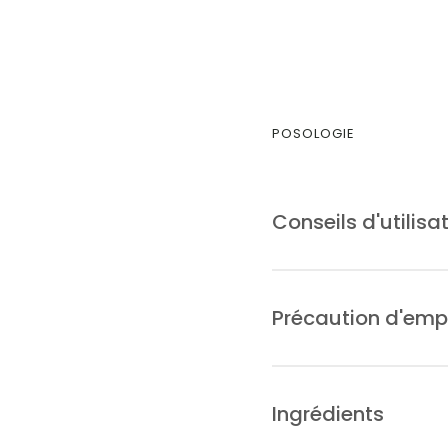
POSOLOGIE
Conseils d'utilisa
A tenir au frigo une fois 
Précaution d'emp
Complément alimentaire.
Ne se substitue pas à un
Ingrédients
sain. Tenir hors de port