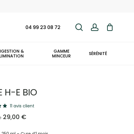
search
account
Fermer
le
panier
04 99 23 08 72
IGESTION &
GAMME
SÉRÉNITÉ
LIMINATION
MINCEUR
E H-E BIO
11
avis client
29,00
€
e
 250 ml – Cure d’1 mois
ons