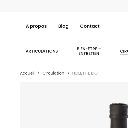
Skip
to
main
À propos
Blog
Contact
content
BIEN-ÊTRE –
ARTICULATIONS
CIR
ENTRETIEN
Accueil
Circulation
HUILE H-E BIO