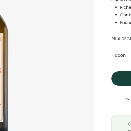
client
Rich
Contr
Fabri
PRIX DEGR
Flacon
Liv
C