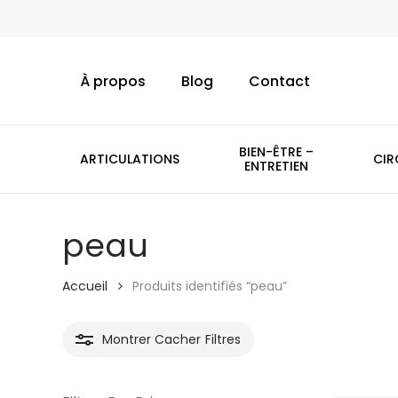
Skip
to
main
À propos
Blog
Contact
content
BIEN-ÊTRE –
ARTICULATIONS
CIR
ENTRETIEN
peau
Accueil
Produits identifiés “peau”
Montrer
Cacher
Filtres