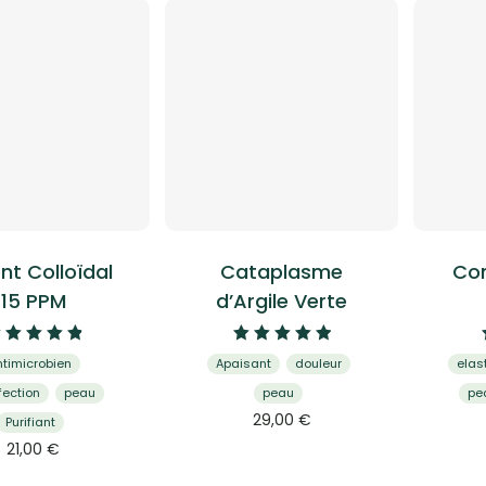
nt Colloïdal
Cataplasme
Com
15 PPM
d’Argile Verte
Note
Note
ntimicrobien
Apaisant
douleur
elast
4.94
5.00
sur 5
sur 5
fection
peau
peau
pe
Ce
29,00
€
Purifiant
produit
Ce
21,00
€
a
produit