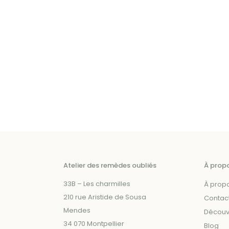
plusieurs
a
variations.
plusieurs
Les
variations.
options
Les
peuvent
options
être
peuvent
choisies
être
sur
choisies
la
sur
page
la
du
page
produit
du
Atelier des remèdes oubliés
À prop
produit
33B – Les charmilles
À prop
210 rue Aristide de Sousa
Contac
Mendes
Découvr
34 070 Montpellier
Blog