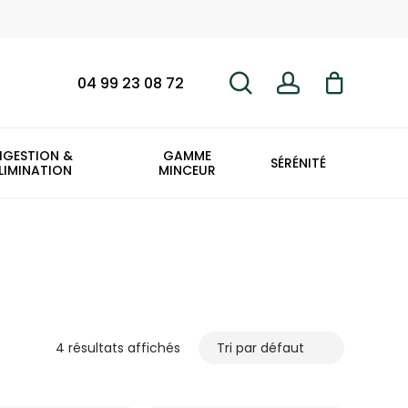
search
account
Fermer
le
panier
04 99 23 08 72
IGESTION &
GAMME
SÉRÉNITÉ
LIMINATION
MINCEUR
4 résultats affichés