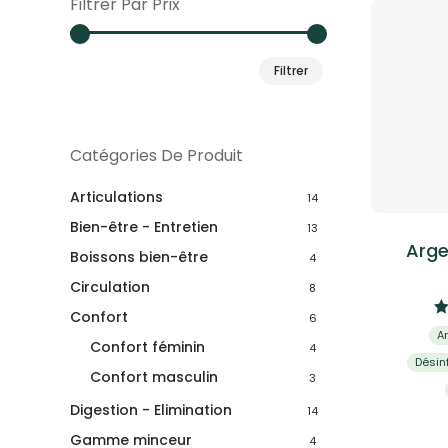
Filtrer Par Prix
Prix
Prix
Filtrer
min
max
Catégories De Produit
Articulations
14
Bien-être - Entretien
13
Arge
Boissons bien-être
4
Circulation
8
Confort
6
A
Confort féminin
4
Désin
Confort masculin
3
Digestion - Elimination
14
Gamme minceur
4