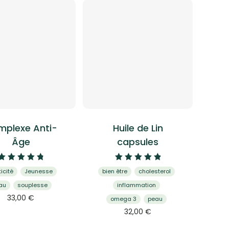
plexe Anti-
Huile de Lin
Âge
capsules
Note
Note
icité
Jeunesse
bien être
cholesterol
4.92
4.95
sur 5
sur 5
au
souplesse
inflammation
Ce
33,00
€
omega 3
peau
produit
Ce
32,00
€
a
produit