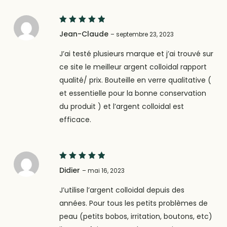
5
Note
Jean-Claude
–
septembre 23, 2023
sur 5
J’ai testé plusieurs marque et j’ai trouvé sur
ce site le meilleur argent colloidal rapport
qualité/ prix. Bouteille en verre qualitative (
et essentielle pour la bonne conservation
du produit ) et l’argent colloidal est
efficace.
5
Note
Didier
–
mai 16, 2023
sur 5
J’utilise l’argent colloidal depuis des
années. Pour tous les petits problèmes de
peau (petits bobos, irritation, boutons, etc)