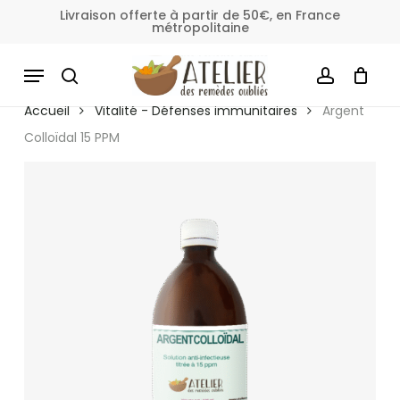
Skip
Livraison offerte à partir de 50€, en France
métropolitaine
to
Fermer
Panier
le
main
MENU
panier
content
SEARCH
ACCOUNT
Accueil
Vitalité - Défenses immunitaires
Argent
Colloïdal 15 PPM