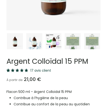
Argent Colloïdal 15 PPM
17
avis client
Noté
17
21,00
€
4.94
À partir de
sur 5
basé
sur
Flacon 500 ml – Argent Colloïdal 15 PPM
notations
client
Contribue à l’hygiène de la peau
Contribue au confort de la peau au quotidien