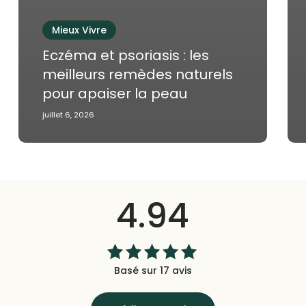
Mieux Vivre
Eczéma et psoriasis : les
meilleurs remèdes naturels
pour apaiser la peau
juillet 6, 2026
4.94
Basé sur 17 avis
Note
4.94
sur
5