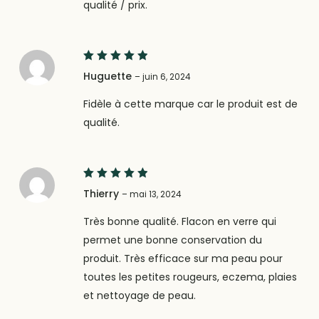
qualité / prix.
5
Note
Huguette
–
juin 6, 2024
sur 5
Fidèle à cette marque car le produit est de
qualité.
5
Note
Thierry
–
mai 13, 2024
sur 5
Très bonne qualité. Flacon en verre qui
permet une bonne conservation du
produit. Très efficace sur ma peau pour
toutes les petites rougeurs, eczema, plaies
et nettoyage de peau.