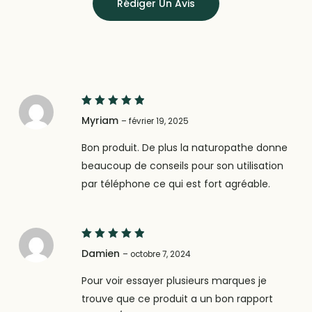
Rédiger Un Avis
5
Note
Myriam
–
février 19, 2025
sur 5
Bon produit. De plus la naturopathe donne
beaucoup de conseils pour son utilisation
par téléphone ce qui est fort agréable.
5
Note
Damien
–
octobre 7, 2024
sur 5
Pour voir essayer plusieurs marques je
trouve que ce produit a un bon rapport