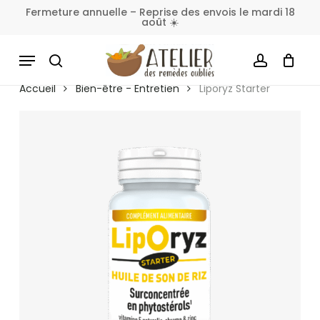
Skip
Fermeture annuelle – Reprise des envois le mardi 18
août ☀️
to
Fermer
Panier
le
main
MENU
panier
content
SEARCH
ACCOUNT
Accueil
Bien-être - Entretien
Liporyz Starter