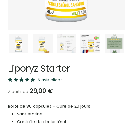
Liporyz Starter
5
avis client
Noté
5
29,00
€
5.00
À partir de
sur 5
basé
sur
Boîte de 80 capsules – Cure de 20 jours
notations
client
Sans statine
Contrôle du cholestérol