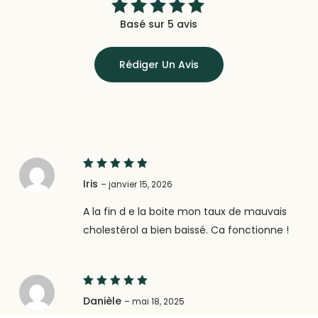
Basé sur 5 avis
Note
5.00
sur
5
Rédiger Un Avis
5
Note
Iris
–
janvier 15, 2026
sur 5
A la fin d e la boite mon taux de mauvais
cholestérol a bien baissé. Ca fonctionne !
5
Note
Danièle
–
mai 18, 2025
sur 5