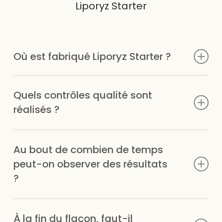
Liporyz Starter
Où est fabriqué Liporyz Starter ?
Liporyz Starter est fabriqué et conditionné en France, à
Quels contrôles qualité sont
partir d’ingrédients rigoureusement sélectionnés.
réalisés ?
Chaque lot fait l’objet de contrôles qualité stricts
Au bout de combien de temps
(traçabilité des matières premières, conformité
réglementaire, contrôles microbiologiques) afin de
peut-on observer des résultats
garantir sécurité, qualité et régularité du produit.
?
Les effets peuvent varier selon les personnes. Les
À la fin du flacon, faut-il
résultats sont quantifiables à la fin du premier flacon