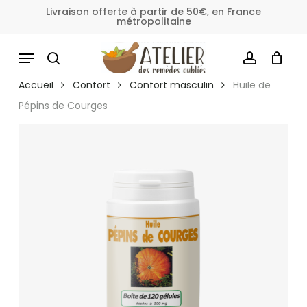
Skip
Livraison offerte à partir de 50€, en France
métropolitaine
to
Fermer
Panier
le
main
MENU
panier
content
SEARCH
ACCOUNT
Accueil
Confort
Confort masculin
Huile de
Pépins de Courges