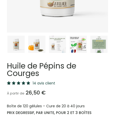
Huile de Pépins de
Courges
14
avis client
Noté
14
26,50
€
5.00
À partir de
sur 5
basé
sur
Boîte de 120 gélules – Cure de 20 à 40 jours
notations
client
PRIX DEGRESSIF, PAR UNITE, POUR 2 ET 3 BOÎTES