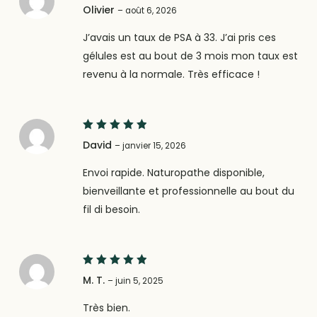
5
Note
Olivier
–
août 6, 2026
sur 5
J’avais un taux de PSA à 33. J’ai pris ces
gélules est au bout de 3 mois mon taux est
revenu à la normale. Très efficace !
5
Note
David
–
janvier 15, 2026
sur 5
Envoi rapide. Naturopathe disponible,
bienveillante et professionnelle au bout du
fil di besoin.
5
Note
M. T.
–
juin 5, 2025
sur 5
Très bien.