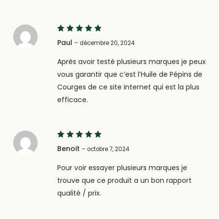
5
Note
Paul
–
décembre 20, 2024
sur 5
Après avoir testé plusieurs marques je peux
vous garantir que c’est l’Huile de Pépins de
Courges de ce site internet qui est la plus
efficace.
5
Note
Benoit
–
octobre 7, 2024
sur 5
Pour voir essayer plusieurs marques je
trouve que ce produit a un bon rapport
qualité / prix.