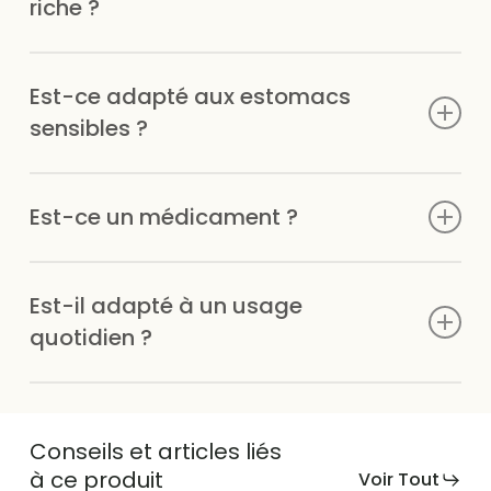
riche ?
En acides gras essentiels, phytostérols, zinc et
Est-ce adapté aux estomacs
antioxydants.
sensibles ?
Oui, surtout lorsqu’il est pris pendant les repas.
Est-ce un médicament ?
Non, c’est un complément alimentaire. Il ne remplace
Est-il adapté à un usage
pas un traitement médical.
quotidien ?
Oui, il est conçu pour un usage régulier.
Conseils et articles liés
à ce produit
Voir Tout