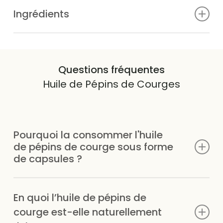
À utiliser dans le cadre d’un régime alimentaire varié,
Ingrédients
équilibré, et d’un mode de vie sain. Ne pas dépasser la
dose journalière recommandée. Tenir hors de portée
Pour 1 gélule :
des enfants.
Huile de pépins de courge
vitamine E
Questions fréquentes
Huile de Pépins de Courges
enveloppe (gélatine bovine + glycérine)
Pourquoi la consommer l'huile
de pépins de courge sous forme
de capsules ?
Les capsules sont pratiques, sans goût, faciles à doser
En quoi l’huile de pépins de
et idéales pour une prise quotidienne régulière.
courge est-elle naturellement