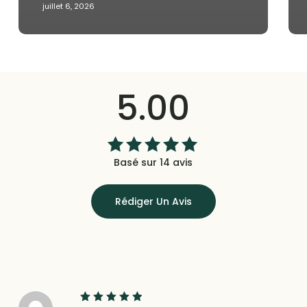
juillet 6, 2026
5.00
Basé sur 14 avis
Note
5.00
sur
5
Rédiger Un Avis