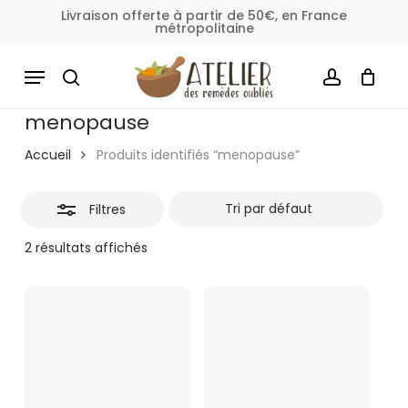
Skip
Livraison offerte à partir de 50€, en France
métropolitaine
to
Fermer
Panier
Fermer
le
main
MENU
les
panier
content
SEARCH
ACCOUNT
filtres
menopause
Accueil
Produits identifiés “menopause”
Filtres
2 résultats affichés