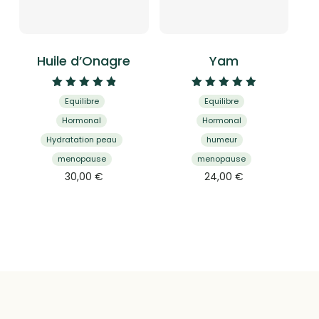
Huile d’Onagre
Yam
Note
Note
Equilibre
Equilibre
4.95
5.00
sur 5
sur 5
Hormonal
Hormonal
Hydratation peau
humeur
menopause
menopause
30,00
€
24,00
€