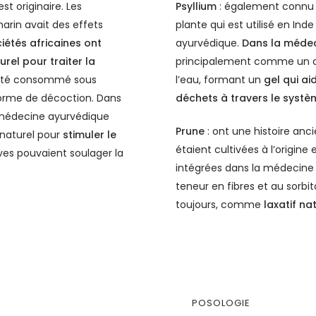
st originaire. Les
Psyllium
: également connu s
arin avait des effets
plante qui est utilisé en Ind
iétés africaines ont
ayurvédique.
Dans la médec
el pour traiter la
principalement comme un age
 a été consommé sous
l’eau, formant un
gel qui ai
orme de décoction. Dans
déchets à travers le systè
 médecine ayurvédique
Prune
: ont une histoire anc
 naturel pour
stimuler le
étaient cultivées à l’origine
ives pouvaient soulager la
intégrées dans la médecine t
teneur en fibres et au sorbito
toujours, comme
laxatif nat
POSOLOGIE