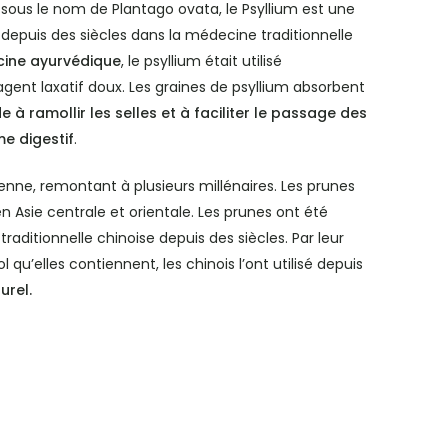
ous le nom de Plantago ovata, le Psyllium est une
e depuis des siècles dans la médecine traditionnelle
ine ayurvédique
, le psyllium était utilisé
nt laxatif doux. Les graines de psyllium absorbent
de à ramollir les selles et à faciliter le passage des
me digestif
.
ienne, remontant à plusieurs millénaires. Les prunes
 en Asie centrale et orientale. Les prunes ont été
raditionnelle chinoise depuis des siècles. Par leur
l qu’elles contiennent, les chinois l’ont utilisé depuis
urel.