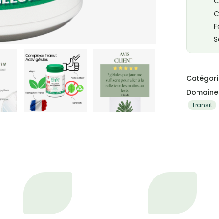
C
C
F
S
Catégori
Domaines
Transit