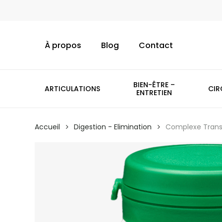
Skip
to
main
À propos
Blog
Contact
content
BIEN-ÊTRE –
ARTICULATIONS
CIR
ENTRETIEN
Accueil
Digestion - Elimination
Complexe Transi