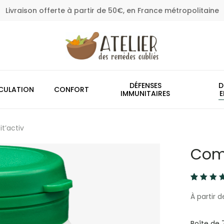
Livraison offerte à partir de 50€, en France métropolitaine
Panier
DÉFENSES
D
CULATION
CONFORT
IMMUNITAIRES
E
t’activ
Comp
Noté
13
4.54
À partir d
sur 5
basé
sur
Boîte de 
notati