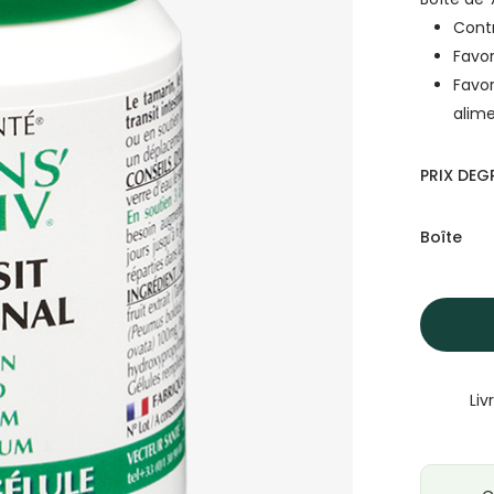
client
Contr
Favor
Favor
alime
PRIX DEGR
Boîte
Liv