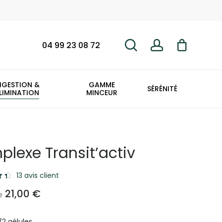
search
account
Fermer
le
panier
04 99 23 08 72
IGESTION &
GAMME
SÉRÉNITÉ
LIMINATION
MINCEUR
lexe Transit’activ
13
avis client
21,00
€
e
72 gélules
ons