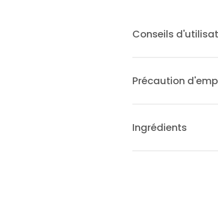
Conseils d'utilisa
Prendre avec un grand ver
en soutien 3 à 6 gélules
Précaution d'emp
graduellement jusqu’à tr
Complément alimentaire.
Ne se substitue pas à un
Ingrédients
sain. Tenir hors de port
femmes enceintes/allaita
Pour 1 gélule : Magnésium
feuille extrait 110 mg, P
mg. Gélule d’origine végé