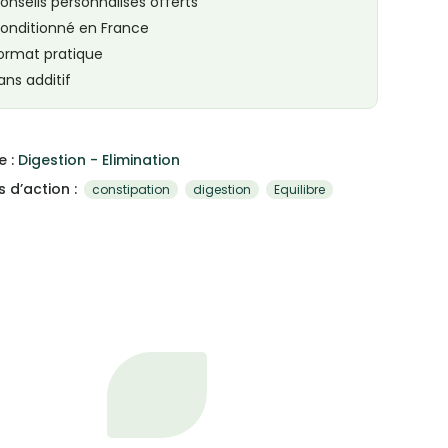
onseils personnalisés offerts
onditionné en France
ormat pratique
ans additif
e :
Digestion - Elimination
 d’action :
constipation
digestion
Equilibre