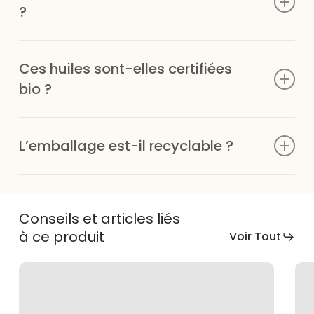
naturelle « pure ».
?
En bouteille en verre de 250 ml, à prendre à la cuillère.
Ces huiles sont-elles certifiées
bio ?
Oui, issues de l’agriculture biologique.
L’emballage est-il recyclable ?
Il s’agit de bouteilles en verre donc recyclables.
Conseils et articles liés
à ce produit
Voir Tout
Huile
Que
de
com
cameline
ali