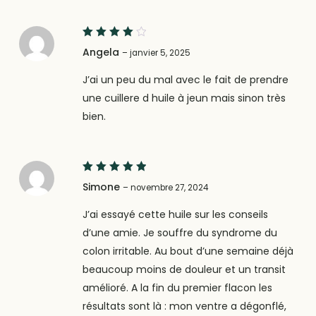
4
Note
Angela
–
janvier 5, 2025
sur 5
J’ai un peu du mal avec le fait de prendre
une cuillere d huile à jeun mais sinon très
bien.
5
Note
Simone
–
novembre 27, 2024
sur 5
J’ai essayé cette huile sur les conseils
d’une amie. Je souffre du syndrome du
colon irritable. Au bout d’une semaine déjà
beaucoup moins de douleur et un transit
amélioré. A la fin du premier flacon les
résultats sont là : mon ventre a dégonflé,