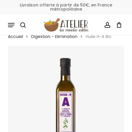
Skip
Livraison offerte à partir de 50€, en France
métropolitaine
to
Fermer
Panier
le
main
MENU
panier
content
SEARCH
ACCOUNT
Accueil
Digestion - Elimination
Huile H-A Bio