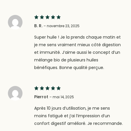
5
Note
B. R.
–
novembre 23, 2025
sur 5
Super huile ! Je la prends chaque matin et
je me sens vraiment mieux côté digestion
et immunité. J’aime aussi le concept d’un
mélange bio de plusieurs huiles
bénéfiques. Bonne qualité perçue.
5
Note
Pierrot
–
mai 14, 2025
sur 5
Après 10 jours d’utilisation, je me sens
moins fatigué et j’ai l’impression d’un
confort digestif amélioré. Je recommande.