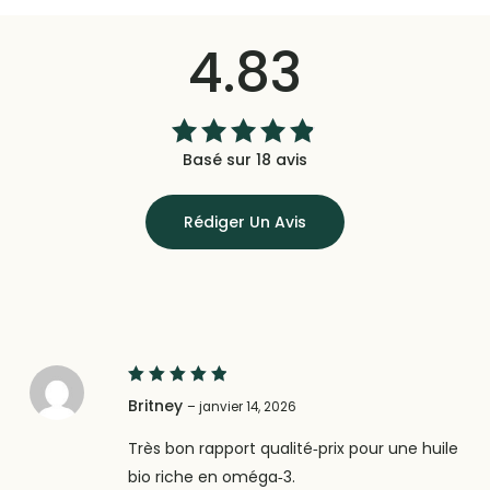
4.83
Basé sur 18 avis
Note
4.83
sur 5
Rédiger Un Avis
5
Note
Britney
–
janvier 14, 2026
sur 5
Très bon rapport qualité‑prix pour une huile
bio riche en oméga‑3.