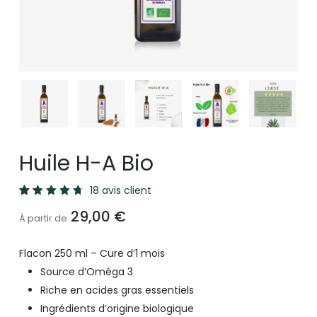
Huile H-A Bio
18
avis client
Noté
18
29,00
€
4.83
À partir de
sur 5
basé
sur
Flacon 250 ml – Cure d’1 mois
notations
client
Source d’Oméga 3
Riche en acides gras essentiels
Ingrédients d’origine biologique