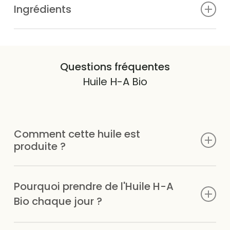
Ingrédients
Consommer le flacon dans le mois qui suit l’ouverture.
Questions fréquentes
Huile H-A Bio
Comment cette huile est
produite ?
Les huiles contenues dans ce complexe sont
Pourquoi prendre de l'Huile H-A
biologiques, première pression à froid, sans
transformation chimique, pour préserver la qualité des
Bio chaque jour ?
acides gras
Pour apporter régulièrement des acides gras essentiels