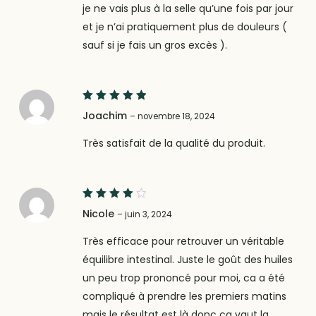
je ne vais plus à la selle qu’une fois par jour
et je n’ai pratiquement plus de douleurs (
sauf si je fais un gros excès ).
5
Note
Joachim
–
novembre 18, 2024
sur 5
Très satisfait de la qualité du produit.
4
Note
Nicole
–
juin 3, 2024
sur 5
Très efficace pour retrouver un véritable
équilibre intestinal. Juste le goût des huiles
un peu trop prononcé pour moi, ca a été
compliqué à prendre les premiers matins
mais le résultat est là donc ca vaut la