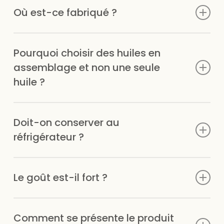
Où est-ce fabriqué ?
que notre alimentation moderne n’apporte pas toujours
en quantité suffisante.
Les huiles sont assemblées en France.
Pourquoi choisir des huiles en
assemblage et non une seule
huile ?
Chaque huile apporte un profil unique d’acides gras,
Doit-on conserver au
vitamines et composés pour enrichir l’expérience
nutritionnelle tout en complétant les oméga-3.
réfrigérateur ?
Oui, une fois ouvert, il est recommandé de réfrigérer
Le goût est-il fort ?
pour maintenir la qualité.
Certaines huiles ont un goût plus prononcé que
Comment se présente le produit
d’autres ; plusieurs utilisateurs apprécient cette saveur