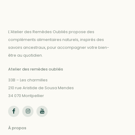
L’Atelier des Remèdes Oubliés propose des
compléments alimentaires naturels, inspirés des
savoirs ancestraux, pour accompagner votre bien-
être au quotidien.
Atelier des remèdes oubliés
33B – Les charmilles
210 rue Aristide de Sousa Mendes
34 070 Montpellier
Suivez-nous sur Facebook
Suivez-nous sur Instagram
Suivez-nous sur Youtube
À propos