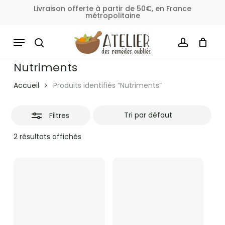
Skip
Livraison offerte à partir de 50€, en France
métropolitaine
to
Fermer
Panier
Fermer
le
main
MENU
les
panier
content
SEARCH
ACCOUNT
filtres
Nutriments
Accueil
Produits identifiés “Nutriments”
Filtres
2 résultats affichés