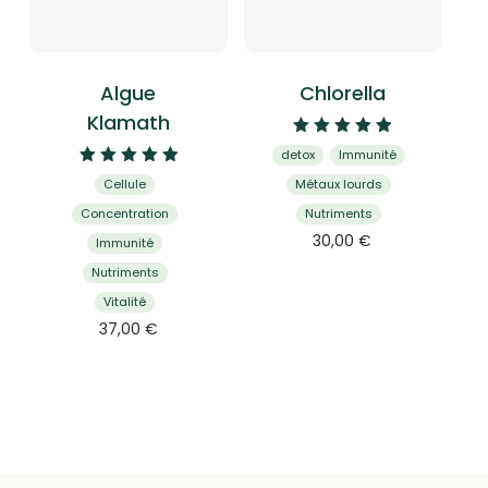
Algue
Chlorella
Klamath
Note
detox
Immunité
5.00
Note
sur 5
Cellule
Métaux lourds
5.00
sur 5
Concentration
Nutriments
30,00
€
Immunité
Nutriments
Vitalité
37,00
€