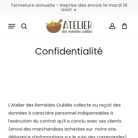
Skip
Fermeture annuelle – Reprise des envois le mardi 18
août ☀️
to
Fermer
Panier
le
main
MENU
panier
content
SEARCH
ACCOUNT
Confidentialité
L’Atelier des Remèdes Oubliés collecte ou reçoit des
données à caractère personnel indispensables à
l’exécution du contrat qu’il a conclu avec ses clients
(envoi des marchandises achetées sur notre site,
délivrance d’informations sur le suivi des commandes),