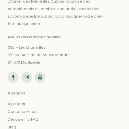
L’Atelier des Remèdes Oubliés propose des
compléments alimentaires naturels, inspirés des
savoirs ancestraux, pour accompagner votre bien-
être au quotidien.
Atelier des remèdes oubliés
33B – Les charmilles
210 rue Aristide de Sousa Mendes
34 070 Montpellier
Suivez-nous sur Facebook
Suivez-nous sur Instagram
Suivez-nous sur Youtube
À propos
À propos
Contactez-nous
Découvrir la FAQ
Blog