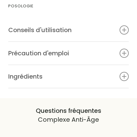
POSOLOGIE
Conseils d'utilisation
1 gélule le matin et 1 gélule le soir au moment du repas.
Précaution d'emploi
AJR: Apport Journalier Recommandé
Ingrédients
Collagène marin 604mg; acide hyaluronique 100 mg ;
vitamine C 80 mg (100% des AJR);Gluconate de
manganèse. Gélule d’origine végétale.
Questions fréquentes
Complexe Anti-Âge