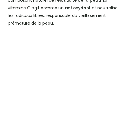
composant naturel de l’
élasticité de la peau
. La
vitamine C agit comme un
antioxydant
et neutralise
les radicaux libres, responsable du vieillissement
prématuré de la peau.