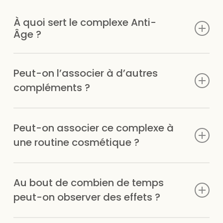
À quoi sert le complexe Anti-
Âge ?
Il sert à compléter l’alimentation en nutriments
Peut-on l’associer à d’autres
impliqués dans des fonctions physiologiques normales,
notamment grâce à la présence de vitamine C.
compléments ?
Oui, sous réserve de vérifier les apports cumulés,
Peut-on associer ce complexe à
notamment en vitamines, afin d’éviter les excès.
une routine cosmétique ?
Oui, ce complément peut être utilisé en complément
Au bout de combien de temps
d’une routine cosmétique externe, dans une approche
globale du bien-être.
peut-on observer des effets ?