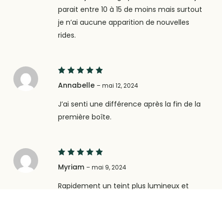
parait entre 10 à 15 de moins mais surtout
je n’ai aucune apparition de nouvelles
rides.
5
Note
Annabelle
–
mai 12, 2024
sur 5
J’ai senti une différence après la fin de la
première boîte.
5
Note
Myriam
–
mai 9, 2024
sur 5
Rapidement un teint plus lumineux et
l’ovale du visage redessiné. Ridules
estompés… Le résultat est visible et