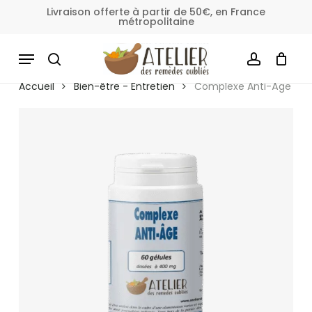
Skip
Livraison offerte à partir de 50€, en France
métropolitaine
to
Fermer
Panier
le
main
MENU
panier
content
SEARCH
ACCOUNT
Accueil
Bien-être - Entretien
Complexe Anti-Âge