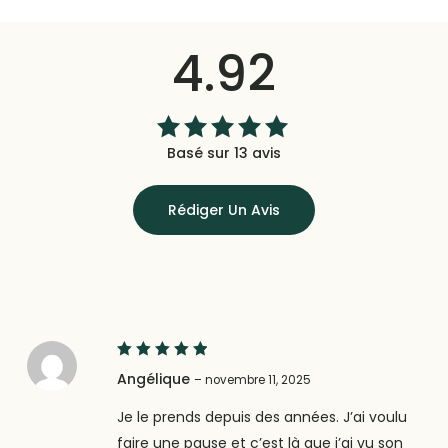
4.92
Basé sur 13 avis
Note
4.92
sur
5
Rédiger Un Avis
5
Note
Angélique
–
novembre 11, 2025
sur 5
Je le prends depuis des années. J’ai voulu
faire une pause et c’est là que j’ai vu son