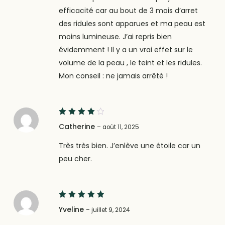
efficacité car au bout de 3 mois d’arret
des ridules sont apparues et ma peau est
moins lumineuse. J’ai repris bien
évidemment ! Il y a un vrai effet sur le
volume de la peau , le teint et les ridules.
Mon conseil : ne jamais arrêté !
4
Note
Catherine
–
août 11, 2025
sur 5
Très très bien. J’enlève une étoile car un
peu cher.
5
Note
Yveline
–
juillet 9, 2024
sur 5