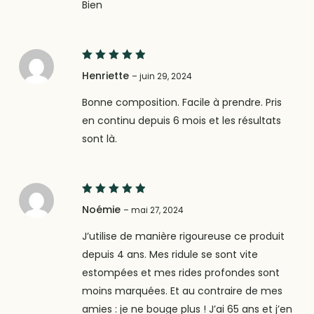
Bien
5
Note
Henriette
–
juin 29, 2024
sur 5
Bonne composition. Facile à prendre. Pris
en continu depuis 6 mois et les résultats
sont là.
5
Note
Noémie
–
mai 27, 2024
sur 5
J’utilise de manière rigoureuse ce produit
depuis 4 ans. Mes ridule se sont vite
estompées et mes rides profondes sont
moins marquées. Et au contraire de mes
amies : je ne bouge plus ! J’ai 65 ans et j’en