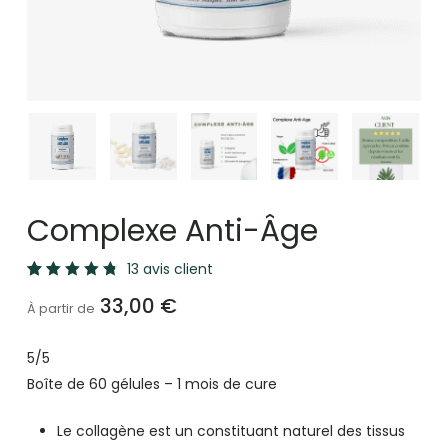
Complexe Anti-Âge
13
avis client
Noté
13
33,00
€
4.92
À partir de
sur 5
basé
sur
5/5
notations
client
Boîte de 60 gélules – 1 mois de cure
Le collagène est un constituant naturel des tissus