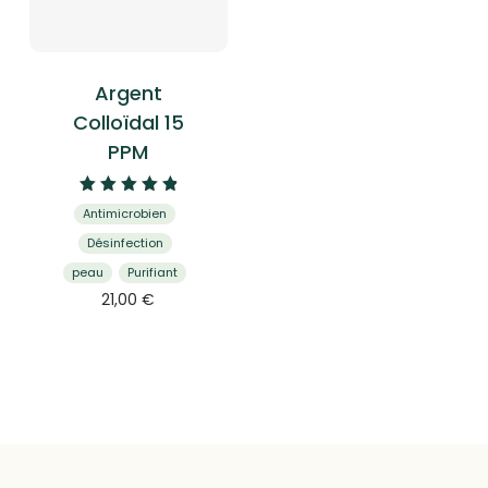
Argent
Colloïdal 15
PPM
Note
Antimicrobien
4.94
sur 5
Désinfection
peau
Purifiant
21,00
€