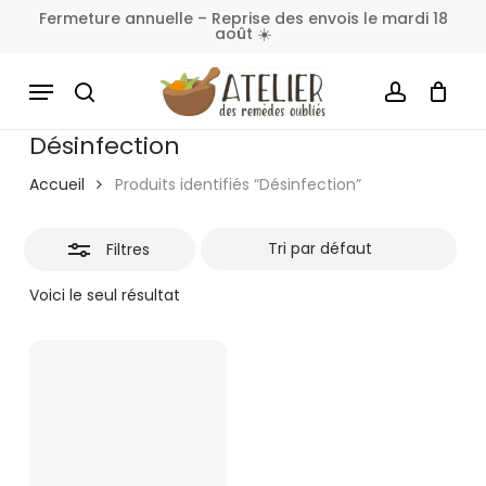
Skip
Fermeture annuelle – Reprise des envois le mardi 18
août ☀️
to
Fermer
Panier
Fermer
le
main
MENU
les
panier
content
SEARCH
ACCOUNT
filtres
Désinfection
Accueil
Produits identifiés “Désinfection”
Filtres
Voici le seul résultat