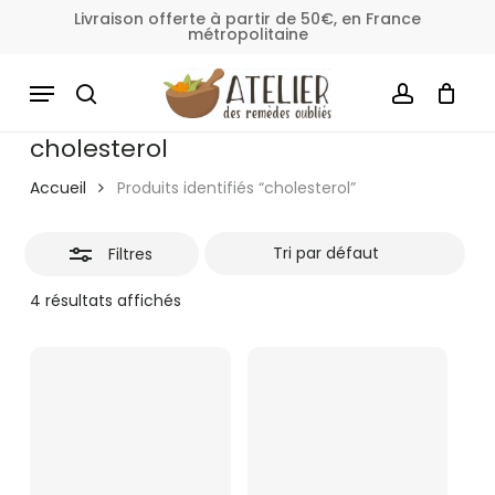
Skip
Livraison offerte à partir de 50€, en France
métropolitaine
to
Fermer
Panier
Fermer
le
main
MENU
les
panier
content
SEARCH
ACCOUNT
filtres
cholesterol
Accueil
Produits identifiés “cholesterol”
Filtres
4 résultats affichés