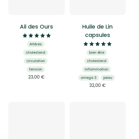
Ail des Ours
Huile de Lin
capsules
Note
Artères
5.00
Note
sur 5
cholesterol
bien être
4.95
sur 5
circulation
cholesterol
tension
inflammation
23,00
€
omega 3
peau
32,00
€