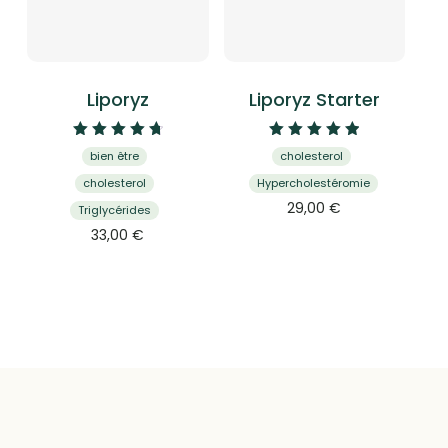
Liporyz
Liporyz Starter
Note
Note
bien être
cholesterol
4.87
5.00
sur 5
sur 5
cholesterol
Hypercholestéromie
29,00
€
Triglycérides
33,00
€