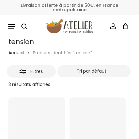
Skip
Livraison offerte à partir de 50€, en France
métropolitaine
to
Fermer
Panier
Fermer
le
main
MENU
les
panier
content
SEARCH
ACCOUNT
filtres
tension
Accueil
Produits identifiés “tension”
Filtres
3 résultats affichés