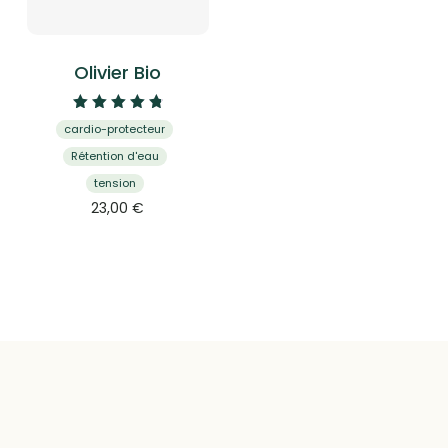
Olivier Bio
Note
cardio-protecteur
4.88
sur 5
Rétention d'eau
tension
23,00
€