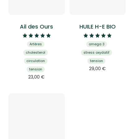
Ail des Ours
HUILE H-E BIO
Note
Note
Artères
omega 3
5.00
5.00
sur 5
sur 5
cholesterol
stress oxydatif
circulation
tension
29,00
€
tension
23,00
€