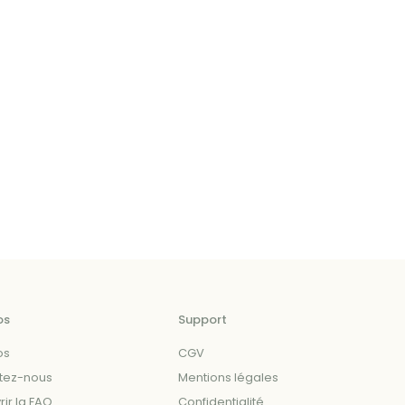
os
Support
os
CGV
tez-nous
Mentions légales
ir la FAQ
Confidentialité