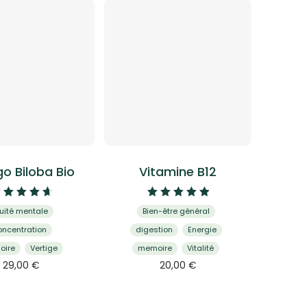
o Biloba Bio
Vitamine B12
Note
Note
uité mentale
Bien-être général
4.80
5.00
sur 5
sur 5
ncentration
digestion
Energie
oire
Vertige
memoire
Vitalité
Ce
Ce
29,00
€
20,00
€
produit
produit
a
a