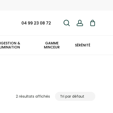
search
account
Fermer
le
panier
04 99 23 08 72
IGESTION &
GAMME
SÉRÉNITÉ
LIMINATION
MINCEUR
2 résultats affichés