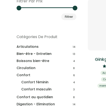
Filtrer Par Prix
Prix
Prix
Filtrer
min
max
Catégories De Produit
Articulations
14
Bien-être - Entretien
13
Ginkg
Boissons bien-être
4
Circulation
8
Ac
Confort
6
Co
Confort féminin
4
mem
Confort masculin
3
Confort au quotidien
8
Digestion - Elimination
14