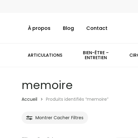
Skip
to
main
À propos
Blog
Contact
content
BIEN-ÊTRE –
ARTICULATIONS
CIR
ENTRETIEN
memoire
Accueil
Produits identifiés “memoire”
Montrer
Cacher
Filtres