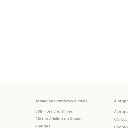
plusieurs
plusieurs
variations.
variations.
Les
Les
options
options
peuvent
peuvent
être
être
choisies
choisies
sur
sur
la
la
page
page
du
du
produit
produit
Atelier des remèdes oubliés
À prop
33B – Les charmilles
À prop
210 rue Aristide de Sousa
Contac
Mendes
Découvr