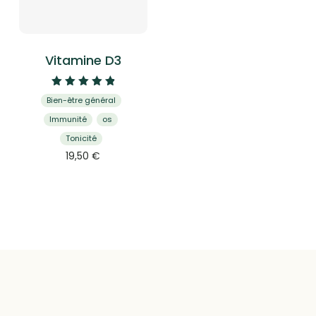
Vitamine D3
Note
Bien-être général
4.95
sur 5
Immunité
os
Tonicité
19,50
€