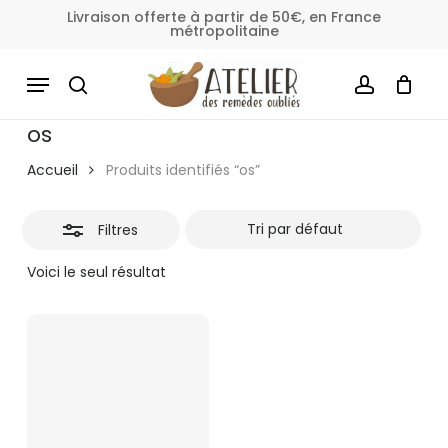
Skip
Livraison offerte à partir de 50€, en France
métropolitaine
to
Fermer
Panier
Fermer
le
main
MENU
les
panier
content
SEARCH
ACCOUNT
filtres
os
Accueil
Produits identifiés “os”
Filtres
Voici le seul résultat