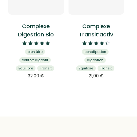
Complexe
Complexe
Digestion Bio
Transit’activ
Note
Note
bien être
constipation
5.00
4.54
sur 5
sur 5
confort digestif
digestion
Equilibre
Transit
Equilibre
Transit
32,00
€
21,00
€