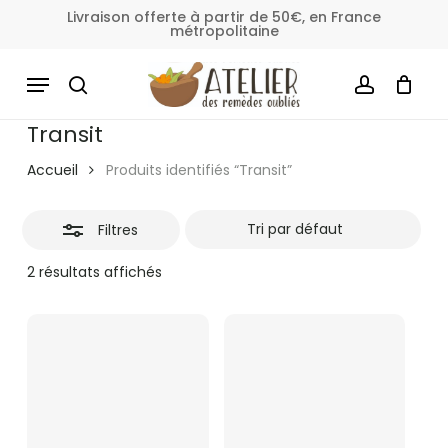
Skip
Livraison offerte à partir de 50€, en France
métropolitaine
to
Fermer
Panier
Fermer
le
main
MENU
les
panier
content
SEARCH
ACCOUNT
filtres
Transit
Accueil
Produits identifiés “Transit”
Filtres
2 résultats affichés