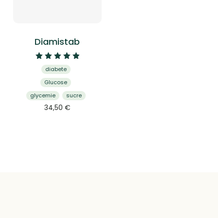
Diamistab
Note
diabete
5.00
sur 5
Glucose
glycemie
sucre
34,50
€