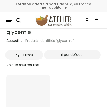
Skip
Livraison offerte à partir de 50€, en France
métropolitaine
to
Fermer
Panier
Fermer
le
main
MENU
les
panier
content
SEARCH
ACCOUNT
filtres
glycemie
Accueil
Produits identifiés “glycemie”
Filtres
Voici le seul résultat