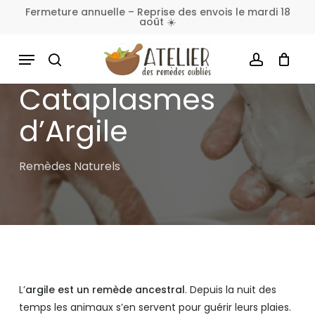
Skip
Fermeture annuelle – Reprise des envois le mardi 18
août ☀️
to
Fermer
Panier
le
main
MENU
panier
content
SEARCH
ACCOUNT
Cataplasmes
d’Argile
Remèdes Naturels
L’
argile est un remède ancestral
. Depuis la nuit des
temps les animaux s’en servent pour guérir leurs plaies.