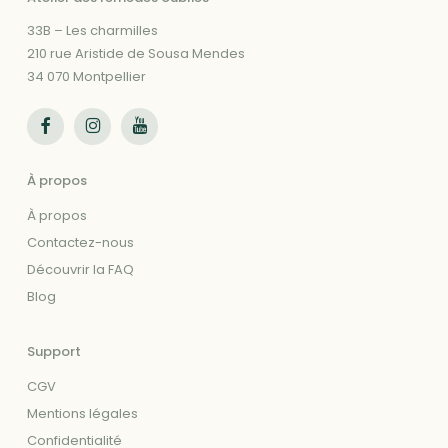
33B – Les charmilles
210 rue Aristide de Sousa Mendes
34 070 Montpellier
Suivez-nous sur Facebook
Suivez-nous sur Instagram
Suivez-nous sur Youtube
À propos
À propos
Contactez-nous
Découvrir la FAQ
Blog
Support
CGV
Mentions légales
Confidentialité