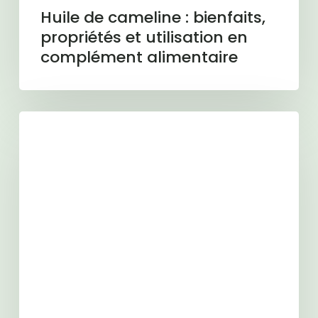
Huile de cameline : bienfaits,
propriétés et utilisation en
complément alimentaire
Magnésium
:
symptômes,
bienfaits,
aliments
riches
et
solutions
efficaces