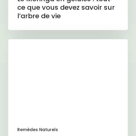
de
ce que vous devez savoir sur
vie
l’arbre de vie
Huile
de
cameline
:
bienfaits,
propriétés
et
utilisation
en
complément
alimentaire
Remèdes Naturels