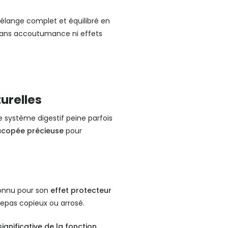
mélange complet et équilibré en
 sans accoutumance ni effets
urelles
re système digestif peine parfois
copée précieuse
pour
 connu pour son
effet protecteur
 repas copieux ou arrosé.
ignificative de la fonction