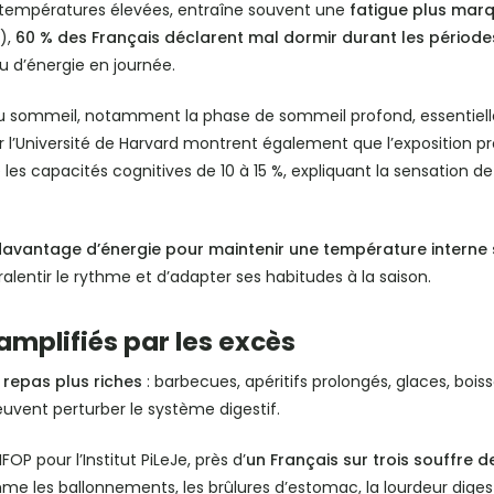
t températures élevées, entraîne souvent une
fatigue plus mar
),
60 % des Français déclarent mal dormir durant les période
 d’énergie en journée.
du sommeil, notamment la phase de sommeil profond, essentielle
 l’Université de Harvard montrent également que l’exposition 
les capacités cognitives de 10 à 15 %, expliquant la sensation de
avantage d’énergie pour maintenir une température interne 
ralentir le rythme et d’adapter ses habitudes à la saison.
amplifiés par les excès
 repas plus riches
: barbecues, apéritifs prolongés, glaces, bois
 peuvent perturber le système digestif.
P pour l’Institut PiLeJe, près d’
un Français sur trois souffre 
les ballonnements, les brûlures d’estomac, la lourdeur digesti