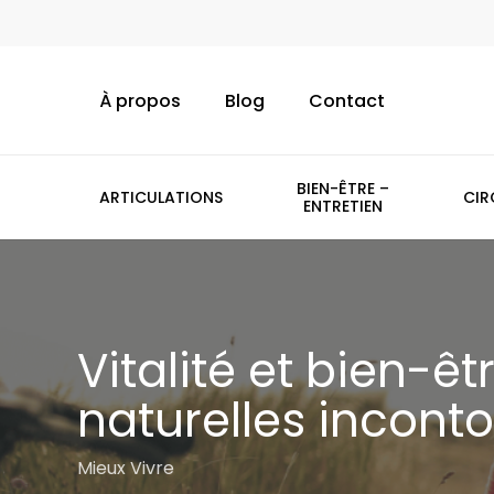
Skip
to
main
À propos
Blog
Contact
content
BIEN-ÊTRE –
ARTICULATIONS
CIR
ENTRETIEN
Vitalité et bien-êtr
naturelles inconto
Mieux Vivre