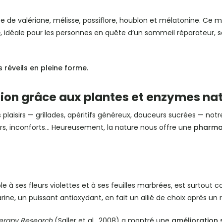
e de valériane, mélisse, passiflore, houblon et mélatonine. Ce 
e
, idéale pour les personnes en quête d’un sommeil réparateur,
s réveils en pleine forme.
tion grâce aux plantes et enzymes nat
es plaisirs — grillades, apéritifs généreux, douceurs sucrées — not
urs, inconforts… Heureusement, la nature nous offre une
pharma
 à ses fleurs violettes et à ses feuilles marbrées, est surtout
arine, un puissant antioxydant, en fait un allié de choix après un
erapy Research
(Saller et al., 2008) a montré une
amélioration s