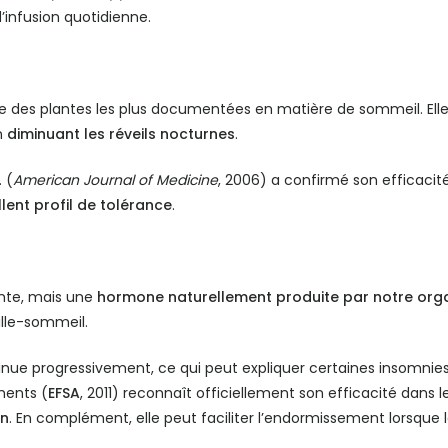
infusion quotidienne.
e des plantes les plus documentées en matière de sommeil. Ell
n
diminuant les réveils nocturnes
.
 (
American Journal of Medicine
, 2006) a confirmé son efficacit
lent profil de tolérance
.
ante, mais une
hormone naturellement produite par notre or
ille-sommeil.
nue progressivement, ce qui peut expliquer certaines insomnies li
ments (
EFSA
, 2011) reconnaît officiellement son efficacité dans 
en
. En complément, elle peut faciliter l’endormissement lorsque l