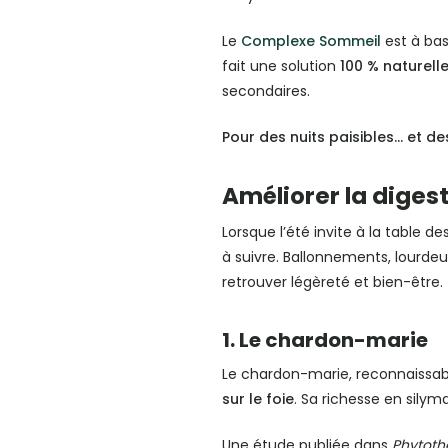
Le
Complexe Sommeil
est à bas
fait une solution
100 % naturell
secondaires.
Pour des nuits paisibles… et de
Améliorer la diges
Lorsque l’été invite à la table d
à suivre. Ballonnements, lourde
retrouver légèreté et bien-être.
1. Le chardon-marie
Le chardon-marie, reconnaissable
sur le foie
. Sa richesse en silym
Une étude publiée dans
Phytoth