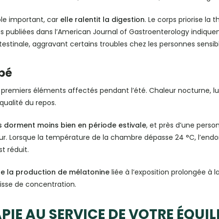
le important, car
elle ralentit la digestion
. Le corps priorise l
udes publiées dans l’American Journal of Gastroenterology indiqu
ntestinale, aggravant certains troubles chez les personnes sensib
bé
 premiers éléments affectés pendant l’été. Chaleur nocturne, lu
qualité du repos.
s dorment moins bien en période estivale
, et près d’une person
leur. Lorsque la température de la chambre dépasse 24 °C, l’en
t réduit.
de la production de mélatonine
liée à l’exposition prolongée à l
 baisse de concentration.
IE AU SERVICE DE VOTRE ÉQUIL