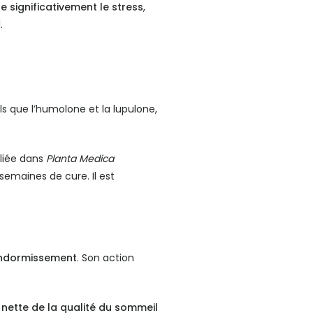
e significativement le stress
,
.
els que l’humolone et la lupulone,
liée dans
Planta Medica
emaines de cure. Il est
’endormissement
. Son action
 nette de la qualité du sommeil