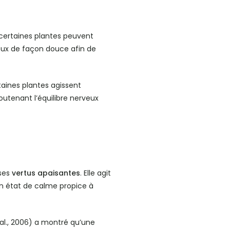
 certaines plantes peuvent
veux de façon douce afin de
taines plantes agissent
utenant l’équilibre nerveux
 ses
vertus apaisantes
. Elle agit
n état de calme propice à
l., 2006) a montré qu’une