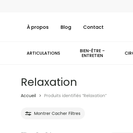
Skip
to
main
À propos
Blog
Contact
content
BIEN-ÊTRE –
ARTICULATIONS
CIR
ENTRETIEN
Relaxation
Accueil
Produits identifiés “Relaxation”
Montrer
Cacher
Filtres