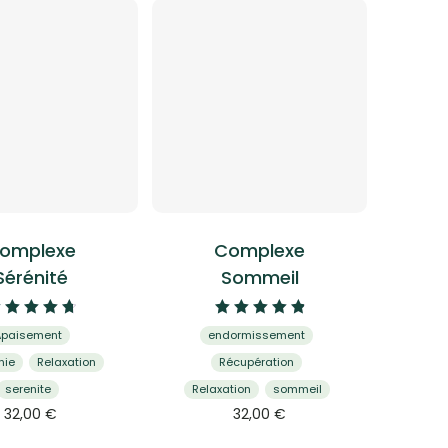
omplexe
Complexe
Sérénité
Sommeil
Note
Note
Apaisement
endormissement
4.87
4.95
sur 5
sur 5
nie
Relaxation
Récupération
serenite
Relaxation
sommeil
Ce
Ce
32,00
€
32,00
€
produit
produit