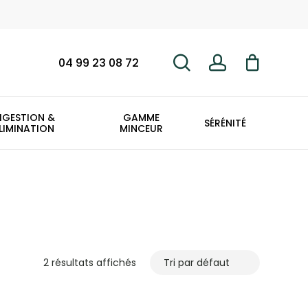
search
account
Fermer
le
panier
04 99 23 08 72
IGESTION &
GAMME
SÉRÉNITÉ
LIMINATION
MINCEUR
2 résultats affichés