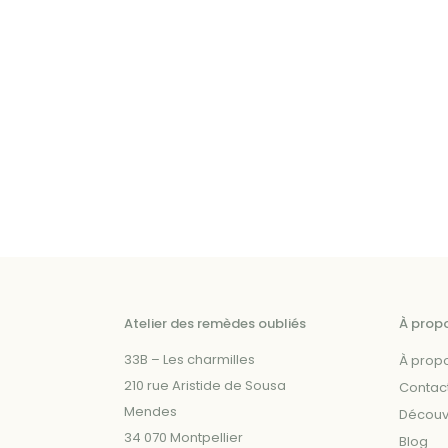
a
a
plusieurs
plusieurs
variations.
variations.
Les
Les
options
options
peuvent
peuvent
être
être
choisies
choisies
sur
sur
la
la
page
page
du
du
Atelier des remèdes oubliés
À prop
produit
produit
33B – Les charmilles
À prop
210 rue Aristide de Sousa
Contac
Mendes
Découvr
34 070 Montpellier
Blog