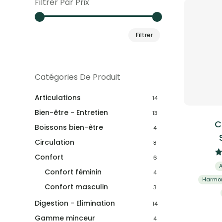
Filtrer Par Prix
Prix
Prix
Filtrer
min
max
Catégories De Produit
Articulations
14
Bien-être - Entretien
13
C
Boissons bien-être
4
Circulation
8
Confort
6
Confort féminin
4
Harmo
Confort masculin
3
Digestion - Elimination
14
Gamme minceur
4