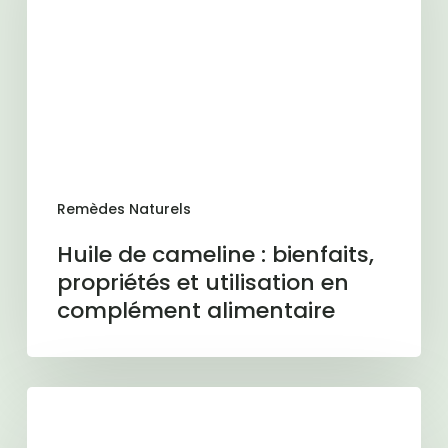
:
bienfaits,
propriétés
et
utilisation
en
complément
alimentaire
Remèdes Naturels
Huile de cameline : bienfaits,
propriétés et utilisation en
complément alimentaire
Magnésium
: