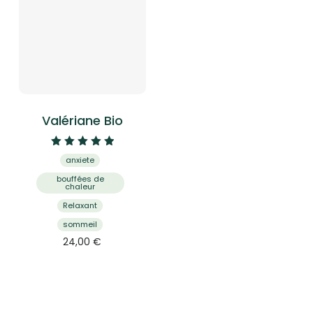
Valériane Bio
Note
anxiete
5.00
sur 5
bouffées de
chaleur
Relaxant
sommeil
24,00
€