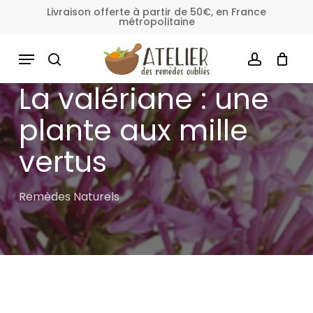
Skip
Livraison offerte à partir de 50€, en France
métropolitaine
to
Fermer
Panier
le
main
MENU
panier
content
SEARCH
ACCOUNT
La valériane : une
plante aux mille
vertus
Remèdes Naturels