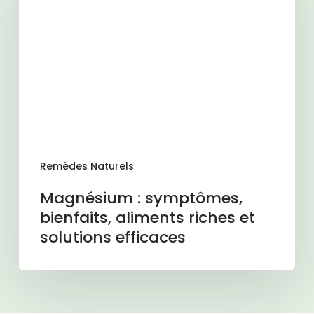
symptômes,
bienfaits,
aliments
riches
et
solutions
efficaces
Remèdes Naturels
Magnésium : symptômes,
bienfaits, aliments riches et
solutions efficaces