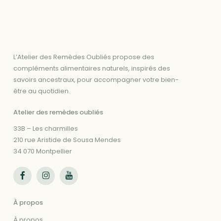
L’Atelier des Remèdes Oubliés propose des
compléments alimentaires naturels, inspirés des
savoirs ancestraux, pour accompagner votre bien-
être au quotidien.
Atelier des remèdes oubliés
33B – Les charmilles
210 rue Aristide de Sousa Mendes
34 070 Montpellier
Suivez-nous sur Facebook
Suivez-nous sur Instagram
Suivez-nous sur Youtube
À propos
À propos