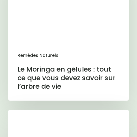
tout
ce
que
vous
devez
savoir
Remèdes Naturels
sur
l’arbre
Le Moringa en gélules : tout
de
ce que vous devez savoir sur
vie
l’arbre de vie
Huile
de
cameline