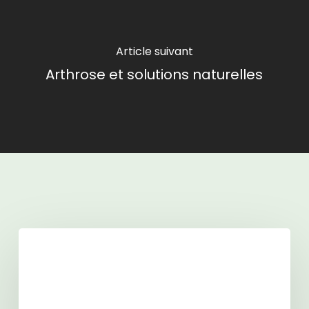
Article suivant
Arthrose et solutions naturelles
Articles similaires
Le
Moringa
en
gélules
: