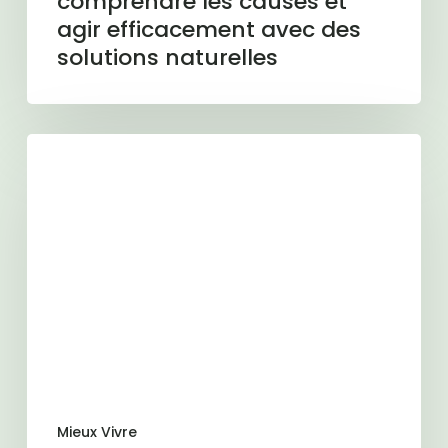
comprendre les causes et
agir efficacement avec des
solutions naturelles
Transit
paresseux
:
11
astuces
pour
en
venir
à
bout
Mieux Vivre