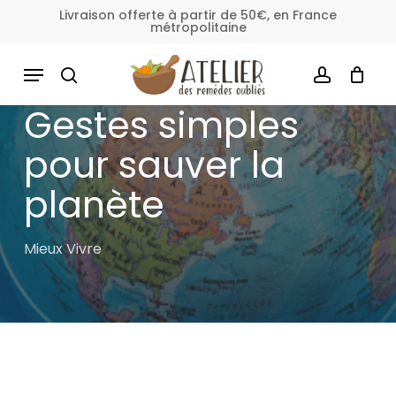
Skip
Livraison offerte à partir de 50€, en France
métropolitaine
to
Fermer
Panier
le
main
MENU
panier
content
SEARCH
ACCOUNT
Gestes simples
pour sauver la
planète
Mieux Vivre