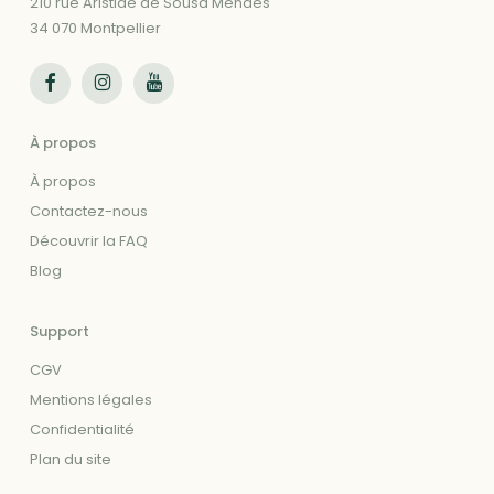
210 rue Aristide de Sousa Mendes
34 070 Montpellier
Suivez-nous sur Facebook
Suivez-nous sur Instagram
Suivez-nous sur Youtube
À propos
À propos
Contactez-nous
Découvrir la FAQ
Blog
Support
CGV
Mentions légales
Confidentialité
Plan du site