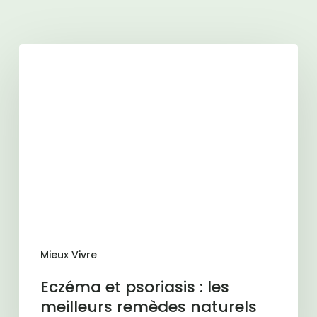
Articles similaires
Eczéma
et
psoriasis
:
les
meilleurs
remèdes
naturels
pour
apaiser
la
Mieux Vivre
peau
Eczéma et psoriasis : les
meilleurs remèdes naturels