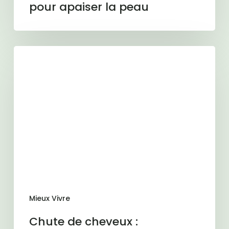
pour apaiser la peau
Chute
de
cheveux
:
comprendre
les
causes
et
agir
efficacement
avec
Mieux Vivre
des
solutions
Chute de cheveux :
naturelles