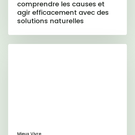
comprendre les causes et
agir efficacement avec des
solutions naturelles
Transit
paresseux
:
11
astuces
pour
en
venir
à
bout
Mieux Vivre