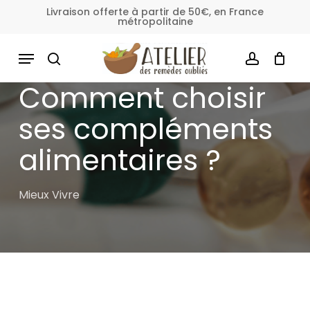
Skip
Livraison offerte à partir de 50€, en France
métropolitaine
to
Fermer
Panier
le
main
MENU
panier
content
SEARCH
ACCOUNT
Comment choisir
ses compléments
alimentaires ?
Mieux Vivre