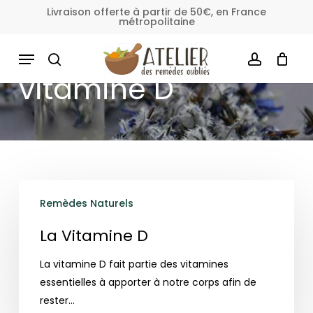
Skip
Livraison offerte à partir de 50€, en France
métropolitaine
to
Fermer
Panier
le
main
MENU
panier
content
SEARCH
ACCOUNT
vitamine D
La
Remèdes Naturels
Vitamine
D
La Vitamine D
La vitamine D fait partie des vitamines
essentielles à apporter à notre corps afin de
rester…