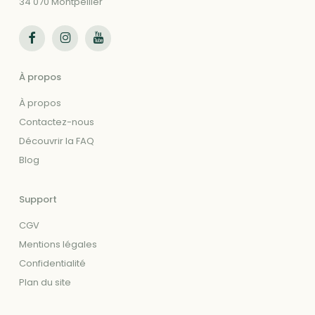
34 070 Montpellier
Suivez-nous sur Facebook
Suivez-nous sur Instagram
Suivez-nous sur Youtube
À propos
À propos
Contactez-nous
Découvrir la FAQ
Blog
Support
CGV
Mentions légales
Confidentialité
Plan du site