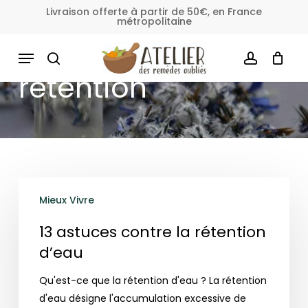
Skip
Livraison offerte à partir de 50€, en France
métropolitaine
to
Fermer
Panier
le
main
MENU
panier
content
SEARCH
ACCOUNT
rétention
13
Mieux Vivre
astuces
contre
13 astuces contre la rétention
la
d’eau
rétention
d’eau
Qu'est-ce que la rétention d'eau ? La rétention
d'eau désigne l'accumulation excessive de