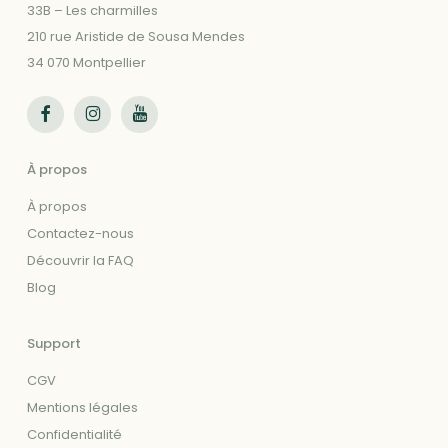
33B – Les charmilles
210 rue Aristide de Sousa Mendes
34 070 Montpellier
Suivez-nous sur Facebook
Suivez-nous sur Instagram
Suivez-nous sur Youtube
À propos
À propos
Contactez-nous
Découvrir la FAQ
Blog
Support
CGV
Mentions légales
Confidentialité