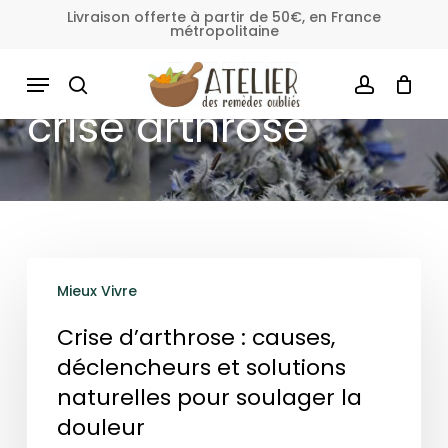
Skip
Livraison offerte à partir de 50€, en France
métropolitaine
to
Fermer
Panier
le
main
MENU
panier
content
SEARCH
ACCOUNT
crise arthrose
Crise
Mieux Vivre
d’arthrose
:
Crise d’arthrose : causes,
causes,
déclencheurs et solutions
déclencheurs
naturelles pour soulager la
et
douleur
solutions