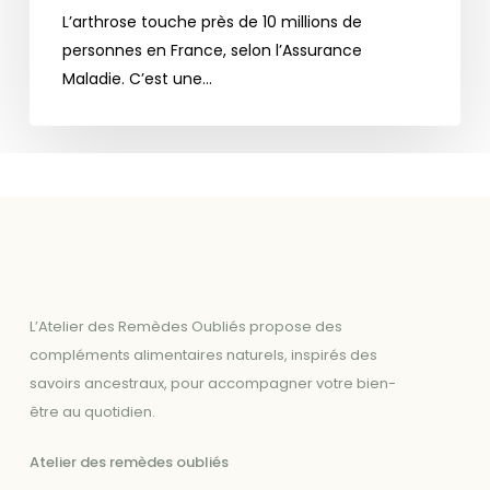
naturelles
L’arthrose touche près de 10 millions de
pour
personnes en France, selon l’Assurance
soulager
Maladie. C’est une…
la
douleur
L’Atelier des Remèdes Oubliés propose des
compléments alimentaires naturels, inspirés des
savoirs ancestraux, pour accompagner votre bien-
être au quotidien.
Atelier des remèdes oubliés