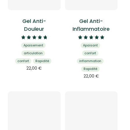
Gel Anti-
Gel Anti-
Douleur
Inflammatoire
Note
Note
Apaisement
Apaisant
4.93
5.00
sur 5
sur 5
articulation
confort
confort
Rapidité
inflammation
22,00
€
Rapidité
22,00
€