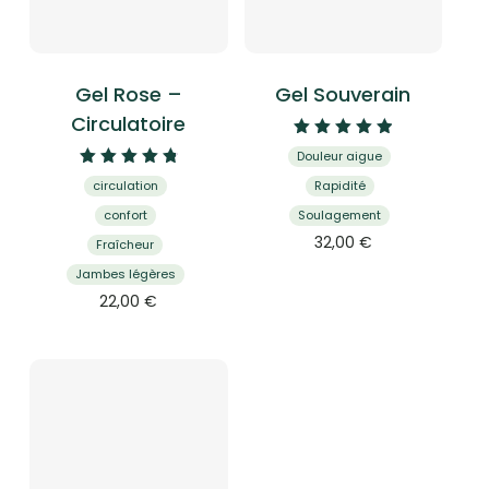
Gel Rose –
Gel Souverain
Circulatoire
Note
Douleur aigue
5.00
Note
sur 5
circulation
Rapidité
4.92
sur 5
confort
Soulagement
32,00
€
Fraîcheur
Jambes légères
22,00
€