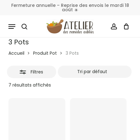
Skip
Fermeture annuelle – Reprise des envois le mardi 18
août ☀️
to
Fermer
Panier
Fermer
le
main
MENU
les
panier
content
SEARCH
ACCOUNT
filtres
3 Pots
Accueil
Produit Pot
3 Pots
Filtres
7 résultats affichés