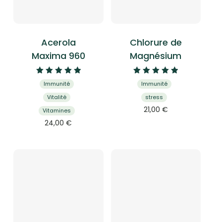
Acerola
Chlorure de
Maxima 960
Magnésium
Note
Note
Immunité
Immunité
5.00
4.96
sur 5
sur 5
Vitalité
stress
21,00
€
Vitamines
24,00
€