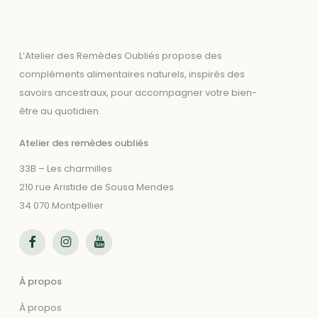
L’Atelier des Remèdes Oubliés propose des
compléments alimentaires naturels, inspirés des
savoirs ancestraux, pour accompagner votre bien-
être au quotidien.
Atelier des remèdes oubliés
33B – Les charmilles
210 rue Aristide de Sousa Mendes
34 070 Montpellier
Suivez-nous sur Facebook
Suivez-nous sur Instagram
Suivez-nous sur Youtube
À propos
À propos