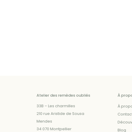
plusieurs
a
variations.
plusieurs
Les
variations.
options
Les
peuvent
options
être
peuvent
choisies
être
sur
choisies
la
sur
page
la
du
page
produit
du
Atelier des remèdes oubliés
À prop
produit
33B – Les charmilles
À prop
210 rue Aristide de Sousa
Contac
Mendes
Découvr
34 070 Montpellier
Blog