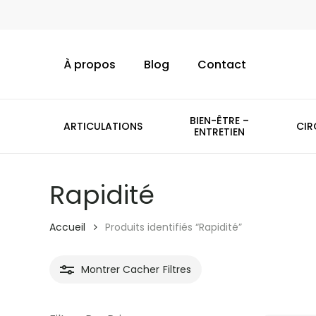
Skip
to
main
À propos
Blog
Contact
content
BIEN-ÊTRE –
ARTICULATIONS
CIR
ENTRETIEN
Rapidité
Accueil
Produits identifiés “Rapidité”
Montrer
Cacher
Filtres