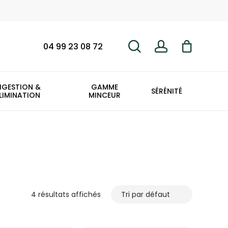
search
account
Fermer
le
panier
04 99 23 08 72
IGESTION &
GAMME
SÉRÉNITÉ
LIMINATION
MINCEUR
4 résultats affichés