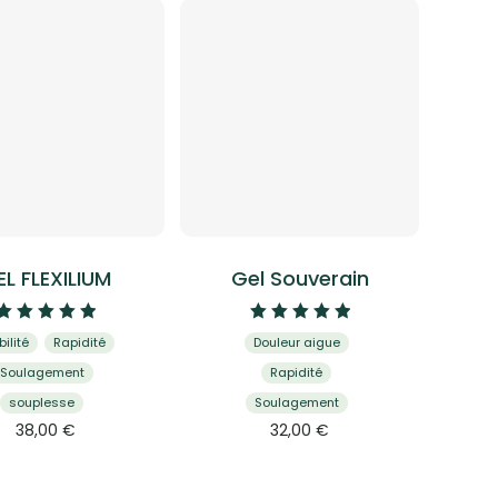
L FLEXILIUM
Gel Souverain
Note
Note
ilité
Rapidité
Douleur aigue
5.00
5.00
sur 5
sur 5
Soulagement
Rapidité
souplesse
Soulagement
Ce
Ce
38,00
€
32,00
€
produit
produit
a
a