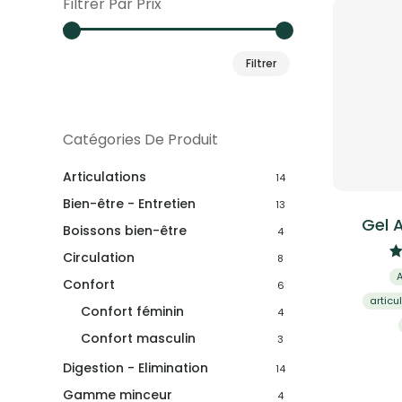
Filtrer Par Prix
Prix
Prix
Filtrer
min
max
Catégories De Produit
Articulations
14
Bien-être - Entretien
13
Gel 
Boissons bien-être
4
Circulation
8
Confort
6
articu
Confort féminin
4
Confort masculin
3
Digestion - Elimination
14
Gamme minceur
4