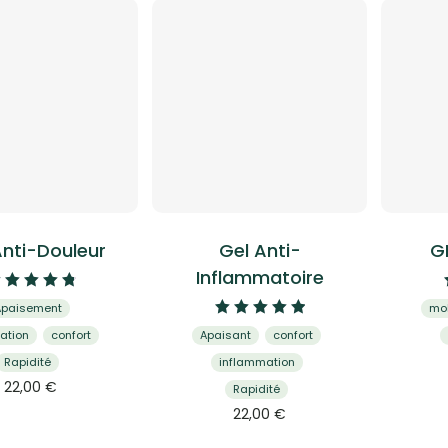
Anti-Douleur
Gel Anti-
GE
Inflammatoire
Note
Apaisement
mob
4.93
Note
sur 5
lation
confort
Apaisant
confort
5.00
sur 5
Rapidité
inflammation
Ce
22,00
€
Rapidité
produit
Ce
22,00
€
a
produit