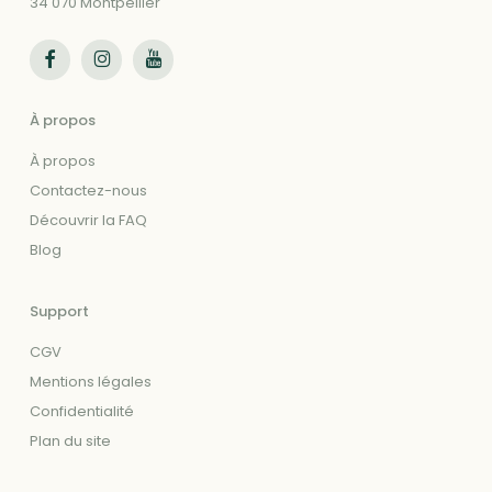
34 070 Montpellier
Suivez-nous sur Facebook
Suivez-nous sur Instagram
Suivez-nous sur Youtube
À propos
À propos
Contactez-nous
Découvrir la FAQ
Blog
Support
CGV
Mentions légales
Confidentialité
Plan du site