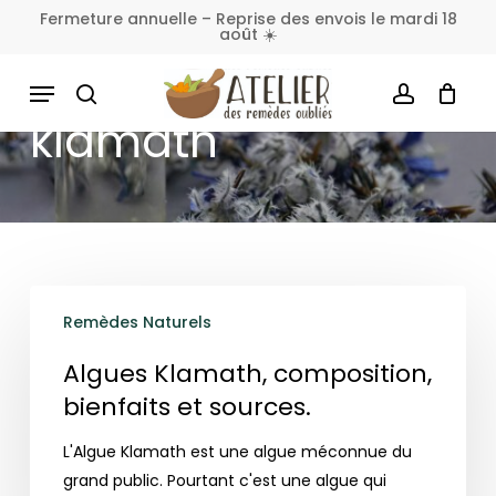
Skip
Fermeture annuelle – Reprise des envois le mardi 18
août ☀️
to
Fermer
Panier
le
main
MENU
panier
content
SEARCH
ACCOUNT
klamath
Algues
Remèdes Naturels
Klamath,
composition,
Algues Klamath, composition,
bienfaits
bienfaits et sources.
et
sources.
L'Algue Klamath est une algue méconnue du
grand public. Pourtant c'est une algue qui