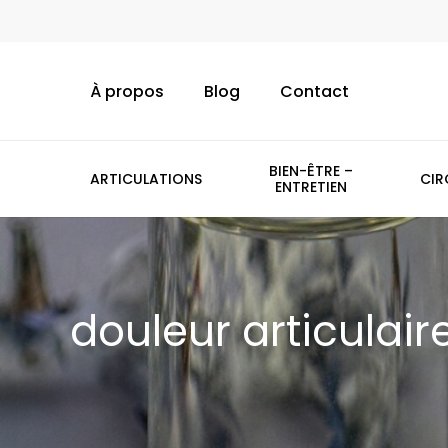
Skip
to
main
À propos
Blog
Contact
content
BIEN-ÊTRE –
ARTICULATIONS
CIR
ENTRETIEN
douleur articulair