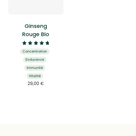
Ginseng
Rouge Bio
Note
Concentration
4.91
sur 5
Endurance
Immunité
Vitalité
29,00
€