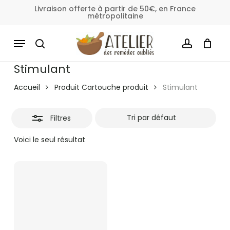
Skip
Livraison offerte à partir de 50€, en France
métropolitaine
to
Fermer
Panier
Fermer
le
main
MENU
les
panier
content
SEARCH
ACCOUNT
filtres
Stimulant
Accueil
Produit Cartouche produit
Stimulant
Filtres
Voici le seul résultat