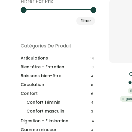
Filtrer Par Prix
Prix
Prix
Filtrer
min
max
Catégories De Produit
Articulations
14
Bien-être - Entretien
13
C
Boissons bien-être
4
Circulation
8
B
Confort
6
diges
Confort féminin
4
Confort masculin
3
Digestion - Elimination
14
Gamme minceur
4