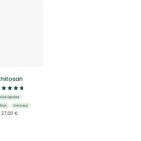
hitosan
Note
rûle lipides
4.83
sur 5
tion
minceur
Ce
27,00
€
produit
a
plusieurs