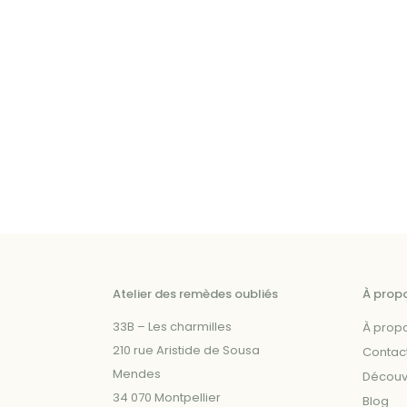
variations.
Les
options
peuvent
être
choisies
sur
la
page
du
produit
Atelier des remèdes oubliés
À prop
33B – Les charmilles
À prop
210 rue Aristide de Sousa
Contac
Mendes
Découvr
34 070 Montpellier
Blog