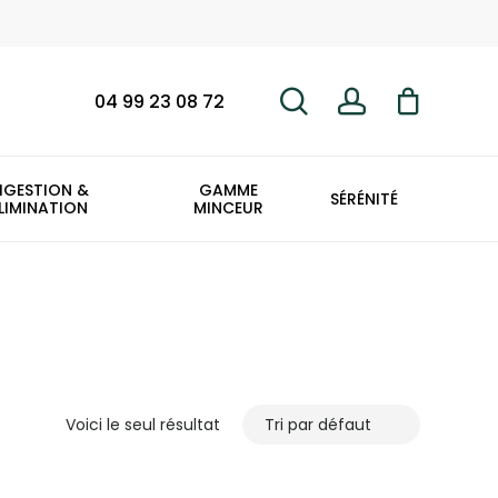
search
account
Fermer
le
panier
04 99 23 08 72
IGESTION &
GAMME
SÉRÉNITÉ
LIMINATION
MINCEUR
Voici le seul résultat