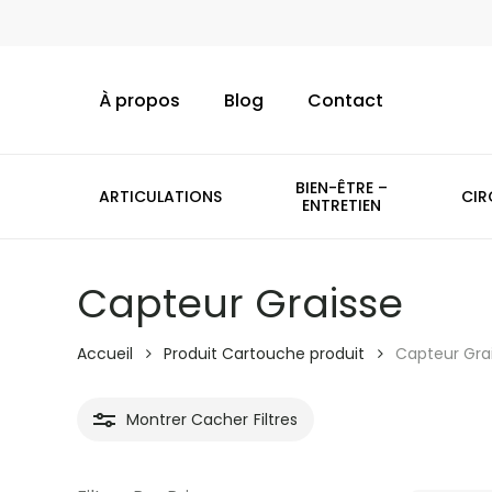
Skip
to
main
À propos
Blog
Contact
content
BIEN-ÊTRE –
ARTICULATIONS
CIR
ENTRETIEN
Capteur Graisse
Accueil
Produit Cartouche produit
Capteur Gra
Montrer
Cacher
Filtres