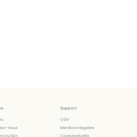
os
Support
os
CGV
tez-nous
Mentions légales
ir la FAQ
Confidentialité