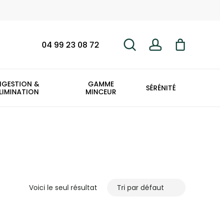
search
account
Fermer
le
panier
04 99 23 08 72
IGESTION &
GAMME
SÉRÉNITÉ
LIMINATION
MINCEUR
Voici le seul résultat