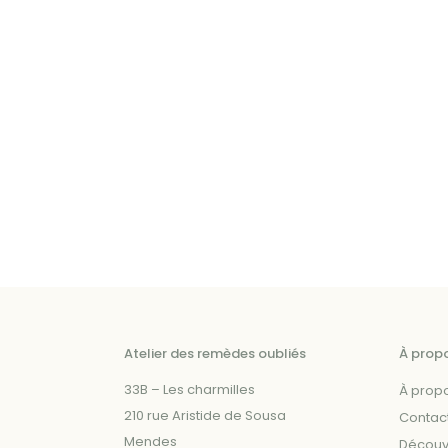
plusieurs
variations.
Les
options
peuvent
être
choisies
sur
la
page
du
produit
Atelier des remèdes oubliés
À prop
33B – Les charmilles
À prop
210 rue Aristide de Sousa
Contac
Mendes
Découvr