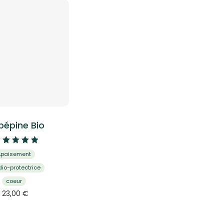
bépine Bio
Note
Apaisement
5.00
sur 5
io-protectrice
coeur
Ce
23,00
€
produit
a