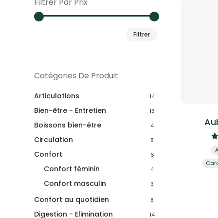
Filtrer Par Prix
Prix
Prix
Filtrer
min
max
Catégories De Produit
Articulations
14
Bien-être - Entretien
13
Au
Boissons bien-être
4
Circulation
8
Confort
6
Card
Confort féminin
4
Confort masculin
3
Confort au quotidien
8
Digestion - Elimination
14