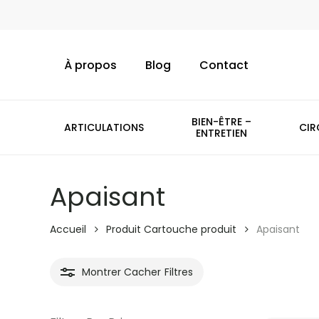
Skip
to
main
À propos
Blog
Contact
content
BIEN-ÊTRE –
ARTICULATIONS
CIR
ENTRETIEN
Apaisant
Accueil
Produit Cartouche produit
Apaisant
Montrer
Cacher
Filtres