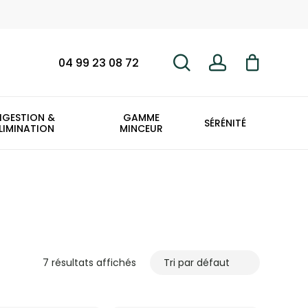
search
account
Fermer
le
panier
04 99 23 08 72
IGESTION &
GAMME
SÉRÉNITÉ
LIMINATION
MINCEUR
7 résultats affichés