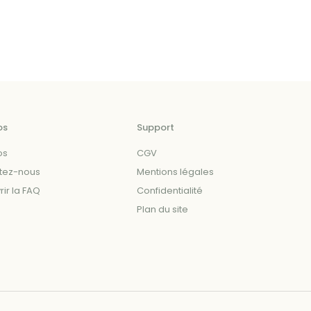
produit
a
plusieurs
variations.
Les
options
peuvent
os
Support
être
choisies
os
CGV
sur
tez-nous
Mentions légales
la
ir la FAQ
Confidentialité
page
Plan du site
du
produit