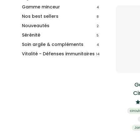
Gamme minceur
4
Nos best sellers
8
Nouveautés
2
Sérénité
5
Soin argile & compléments
4
Vitalité - Défenses immunitaires
14
G
Ci
circul
Ja