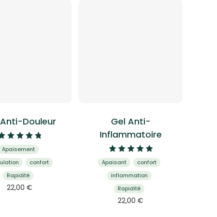
 Anti-Douleur
Gel Anti-
Inflammatoire
Note
Apaisement
4.93
Note
sur 5
culation
confort
Apaisant
confort
5.00
sur 5
Rapidité
inflammation
Ce
22,00
€
Rapidité
produit
Ce
22,00
€
a
produit