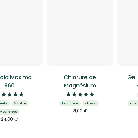
ola Maxima
Chlorure de
Gel
960
Magnésium
Note
Note
nité
Vitalité
Immunité
stress
arti
5.00
4.96
Ce
21,00
€
sur 5
sur 5
Vitamines
produit
Ce
24,00
€
a
produit
plusieurs
a