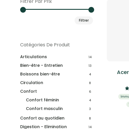
Filtrer Par Prix
Prix
Prix
Filtrer
min
max
Catégories De Produit
Articulations
14
Bien-être - Entretien
13
Acer
Boissons bien-être
4
Circulation
8
Confort
6
Immu
Confort féminin
4
Confort masculin
3
Confort au quotidien
8
Digestion - Elimination
14