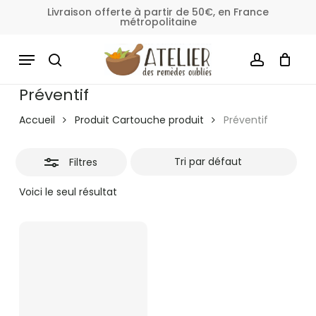
Skip
Livraison offerte à partir de 50€, en France
métropolitaine
to
Fermer
Panier
Fermer
le
main
MENU
les
panier
content
SEARCH
ACCOUNT
filtres
Préventif
Accueil
Produit Cartouche produit
Préventif
Filtres
Voici le seul résultat