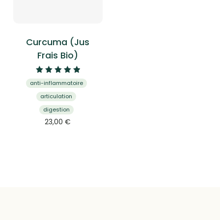
Curcuma (Jus
Frais Bio)
Note
anti-inflammatoire
5.00
sur 5
articulation
digestion
23,00
€