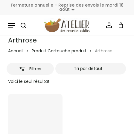
Skip
Fermeture annuelle – Reprise des envois le mardi 18
août ☀️
to
Fermer
Panier
Fermer
le
main
MENU
les
panier
content
SEARCH
ACCOUNT
filtres
Arthrose
Accueil
Produit Cartouche produit
Arthrose
Filtres
Voici le seul résultat